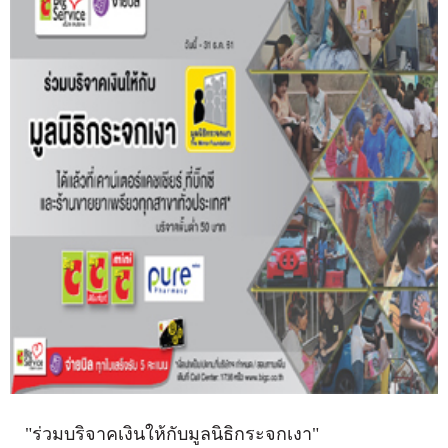
"ร่วมบริจาคเงินให้กับมูลนิธิกระจกเงา"