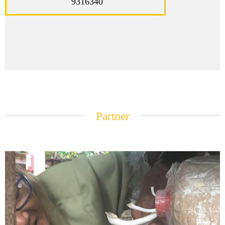
9316340
Partner